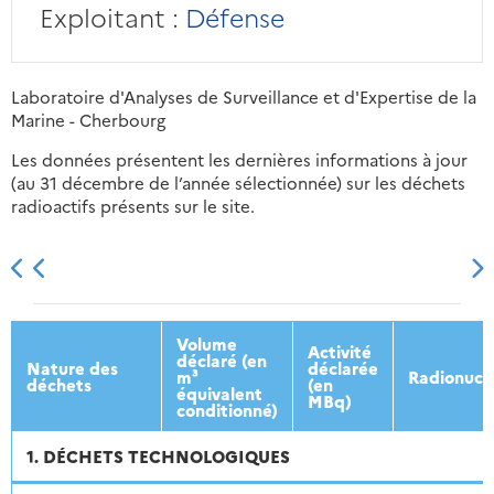
Exploitant :
Défense
Laboratoire d'Analyses de Surveillance et d'Expertise de la
Marine - Cherbourg
Les données présentent les dernières informations à jour
(au 31 décembre de l’année sélectionnée) sur les déchets
radioactifs présents sur le site.
2013
2014
2015
2016
Volume
Activité
déclaré (en
Nature des
déclarée
m³
Radionucl
déchets
(en
équivalent
MBq)
conditionné)
1. DÉCHETS TECHNOLOGIQUES