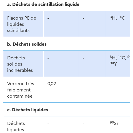
a. Déchets de scintillation liquide
3
14
Flacons PE de
-
-
H,
C
liquides
scintillants
b. Déchets solides
3
14
90
Déchets
-
-
H,
C,
90
solides
Y
incinérables
Verrerie très
0,02
-
faiblement
contaminée
c. Déchets liquides
90
Déchets
-
-
Sr
liquides