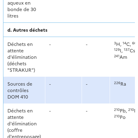
aqueux en
bonde de 30
litres
d. Autres déchets
3
14
60
Déchets en
-
-
H,
C,
129
137
attente
I,
Cs,
241
d'élimination
Am
(déchets
"STRAKUR")
226
Sources de
-
-
Ra
contrôles
DOM 410
210
210
Déchets en
-
-
Pb,
Bi
210
attente
Po
d'élimination
(coffre
d'entreposage)