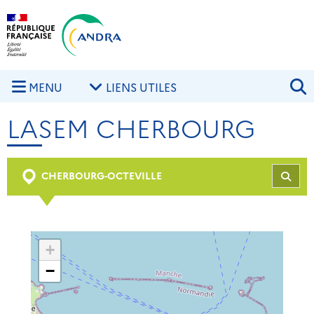
Aller au contenu principal
Skip to navigation
R
MENU
LIENS UTILES
LASEM CHERBOURG
CHERBOURG-OCTEVILLE
REC
+
−