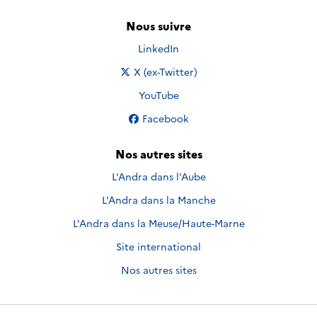
Nous suivre
Nous suivre sur
LinkedIn
Nous suivre sur
X (ex-Twitter)
Nous suivre sur
YouTube
Nous suivre sur
Facebook
Nos autres sites
L'Andra dans l'Aube
L'Andra dans la Manche
L'Andra dans la Meuse/Haute-Marne
Site international
Nos autres sites