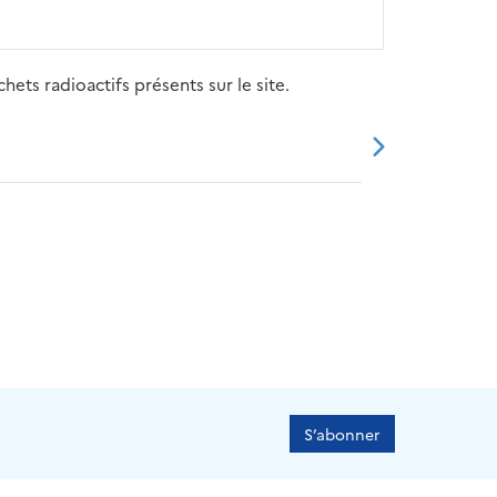
ets radioactifs présents sur le site.
20
2021
2022
2023
2024
S’abonner