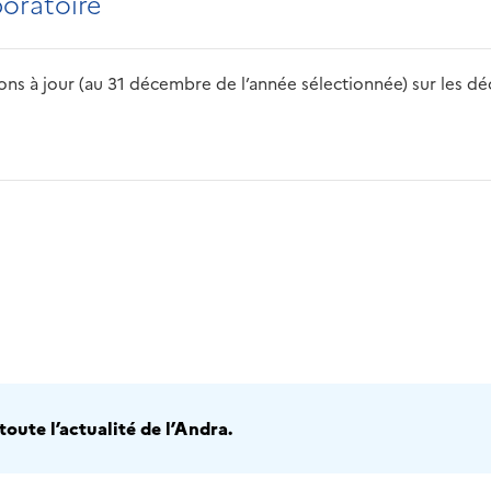
boratoire
s à jour (au 31 décembre de l’année sélectionnée) sur les déch
2016
2017
2018
2019
20
oute l’actualité de l’Andra.