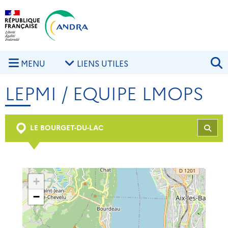
Aller au contenu principal
Skip to navigation
R
MENU
LIENS UTILES
LEPMI / EQUIPE LMOPS
LE BOURGET-DU-LAC
REC
+
−