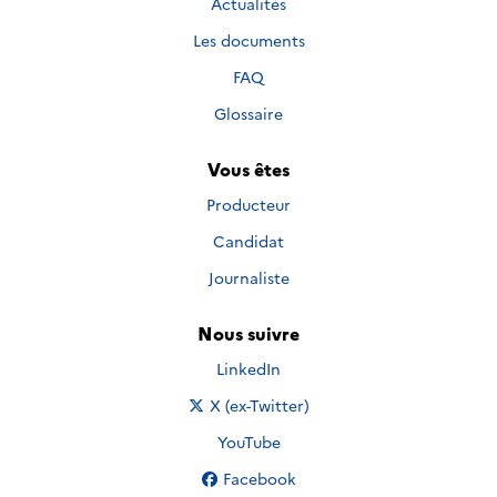
Actualités
Les documents
FAQ
Glossaire
Vous êtes
Producteur
Candidat
Journaliste
Nous suivre
Nous suivre sur
LinkedIn
Nous suivre sur
X (ex-Twitter)
Nous suivre sur
YouTube
Nous suivre sur
Facebook