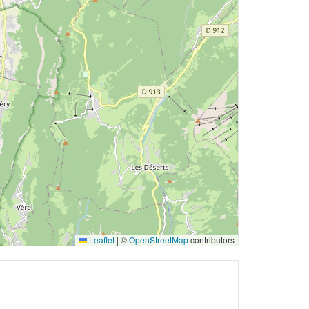
Leaflet
|
©
OpenStreetMap
contributors