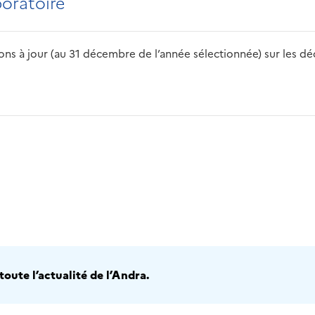
boratoire
s à jour (au 31 décembre de l’année sélectionnée) sur les déch
2016
2017
2018
2019
20
oute l’actualité de l’Andra.