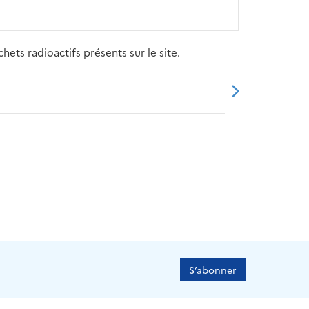
ets radioactifs présents sur le site.
20
2021
2022
2023
2024
S’abonner