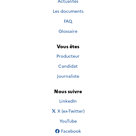
Actualités
Les documents
FAQ
Glossaire
Vous êtes
Producteur
Candidat
Journaliste
Nous suivre
Nous suivre sur
LinkedIn
Nous suivre sur
X (ex-Twitter)
Nous suivre sur
YouTube
Nous suivre sur
Facebook