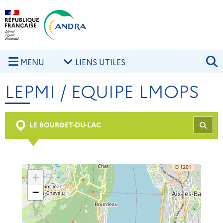
Aller au contenu principal
Skip to navigation
R
MENU
LIENS UTILES
LEPMI / EQUIPE LMOPS
LE BOURGET-DU-LAC
REC
+
−