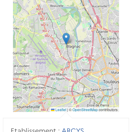
Leaflet
|
©
OpenStreetMap
contributors
Etablissement :
ARCYS