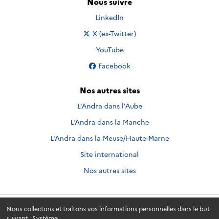
Nous suivre
Nous suivre sur
LinkedIn
Nous suivre sur
X (ex-Twitter)
Nous suivre sur
YouTube
Nous suivre sur
Facebook
Nos autres sites
L'Andra dans l'Aube
L'Andra dans la Manche
L'Andra dans la Meuse/Haute-Marne
Site international
Nos autres sites
Nous collectons et traitons vos informations personnelles dans le but
Andra.fr
© 2026 - Andra. Tous droits réservés.
suivant :
Système
.