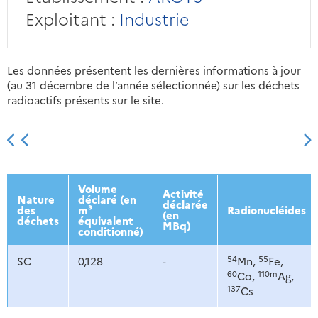
Exploitant :
Industrie
Les données présentent les dernières informations à jour
(au 31 décembre de l’année sélectionnée) sur les déchets
radioactifs présents sur le site.
2013
2014
2015
2016
Volume
Activité
Nature
déclaré (en
déclarée
des
m³
Radionucléides
(en
déchets
équivalent
MBq)
conditionné)
54
55
SC
0,128
-
Mn,
Fe,
60
110m
Co,
Ag,
137
Cs