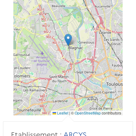
Leaflet
|
©
OpenStreetMap
contributors
Etablissement :
ARCYS