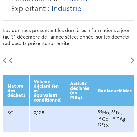
Exploitant :
Industrie
Les données présentent les dernières informations à jour
(au 31 décembre de l’année sélectionnée) sur les déchets
radioactifs présents sur le site.
2013
2014
2015
2016
Volume
Activité
Nature
déclaré (en
déclarée
des
m³
Radionucléides
(en
déchets
équivalent
MBq)
conditionné)
54
55
SC
0,128
-
Mn,
Fe,
60
110m
Co,
Ag,
137
Cs