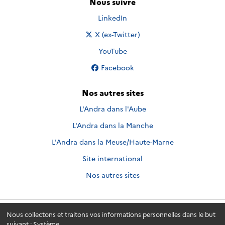
Nous suivre
Nous suivre sur
LinkedIn
Nous suivre sur
X (ex-Twitter)
Nous suivre sur
YouTube
Nous suivre sur
Facebook
Nos autres sites
L'Andra dans l'Aube
L'Andra dans la Manche
L'Andra dans la Meuse/Haute-Marne
Site international
Nos autres sites
Nous collectons et traitons vos informations personnelles dans le but
Andra.fr
© 2026 - Andra. Tous droits réservés.
suivant :
Système
.