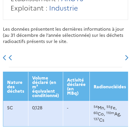
Exploitant :
Industrie
Les données présentent les dernières informations à jour
(au 31 décembre de l’année sélectionnée) sur les déchets
radioactifs présents sur le site.
2013
2014
2015
2016
Volume
Activité
Nature
déclaré (en
déclarée
des
m³
Radionucléides
(en
déchets
équivalent
MBq)
conditionné)
54
55
SC
0,128
-
Mn,
Fe,
60
110m
Co,
Ag,
137
Cs