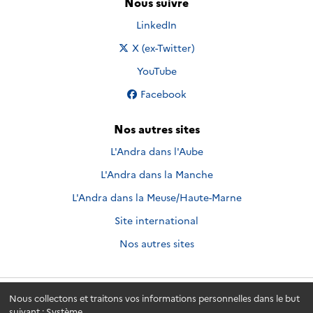
Nous suivre
Nous suivre sur
LinkedIn
Nous suivre sur
X (ex-Twitter)
Nous suivre sur
YouTube
Nous suivre sur
Facebook
Nos autres sites
L'Andra dans l'Aube
L'Andra dans la Manche
L'Andra dans la Meuse/Haute-Marne
Site international
Nos autres sites
Nous collectons et traitons vos informations personnelles dans le but
Andra.fr
© 2026 - Andra. Tous droits réservés.
suivant :
Système
.