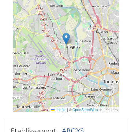
Leaflet
|
©
OpenStreetMap
contributors
Etablissement :
ARCYS