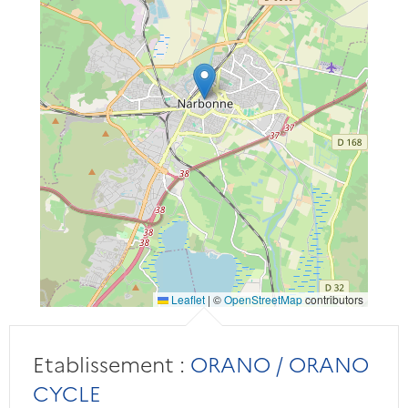
Leaflet
|
©
OpenStreetMap
contributors
Etablissement :
ORANO / ORANO
CYCLE