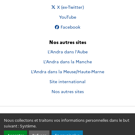
Nous suivre sur
X (ex-Twitter)
Nous suivre sur
YouTube
Nous suivre sur
Facebook
Nos autres sites
L'Andra dans l'Aube
L'Andra dans la Manche
L'Andra dans la Meuse/Haute-Marne
Site international
Nos autres sites
Andra.fr
© 2026 - Andra. Tous droits réservés.
Nous collectons et traitons vos informations personnelles dans le but
suivant :
Système
.