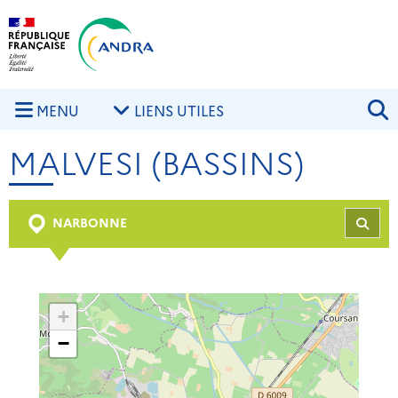
Aller au contenu principal
Skip to navigation
R
MENU
LIENS UTILES
MALVESI (BASSINS)
NARBONNE
REC
+
−