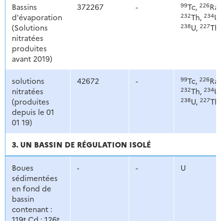
99
226
Bassins
372267
-
Tc,
Ra,
232
234
d'évaporation
Th,
U,
238
227
(Solutions
U,
Th
nitratées
produites
avant 2019)
99
226
solutions
42672
-
Tc,
Ra,
232
234
nitratées
Th,
U,
238
227
(produites
U,
Th
depuis le 01
01 19)
3. UN BASSIN DE RÉGULATION ISOLÉ
Boues
-
-
U
sédimentées
en fond de
bassin
contenant :
119t Cd ; 126t