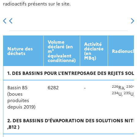
radioactifs présents sur le site.
2013
2014
2015
2016
Volume
Activité
déclaré (en
Nature des
déclarée
m³
Radionuclé
déchets
(en
équivalent
MBq)
conditionné)
1. DES BASSINS POUR L'ENTREPOSAGE DES REJETS SOLID
226
230
Bassin B5
6282
-
Ra,
T
234
235
(boues
U,
U,
produites
depuis 2019)
2. DES BASSINS D'ÉVAPORATION DES SOLUTIONS NITRATÉ
,B12 )