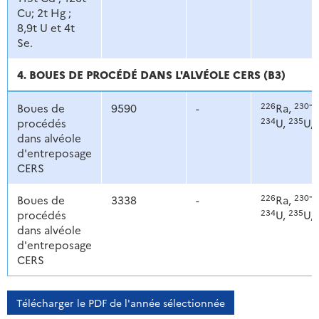
Cu; 2t Hg ;
8,9t U et 4t
Se.
4. BOUES DE PROCÉDÉ DANS L'ALVÉOLE CERS (B3)
226
230
Boues de
9590
-
Ra,
T
234
235
procédés
U,
U,
dans alvéole
d'entreposage
CERS
226
230
Boues de
3338
-
Ra,
T
234
235
procédés
U,
U,
dans alvéole
d'entreposage
CERS
Télécharger le PDF de l'année sélectionnée