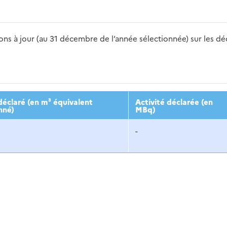
s à jour (au 31 décembre de l’année sélectionnée) sur les déch
2016
2017
2018
2019
20
éclaré (en m³ équivalent
Activité déclarée (en
nné)
MBq)
-