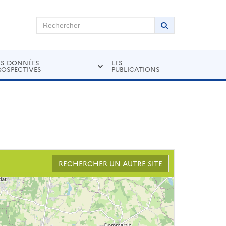
chercher sur Andra Inventaire
Rechercher
Lancer la recher
ES DONNÉES
LES
ROSPECTIVES
PUBLICATIONS
RECHERCHER UN AUTRE SITE