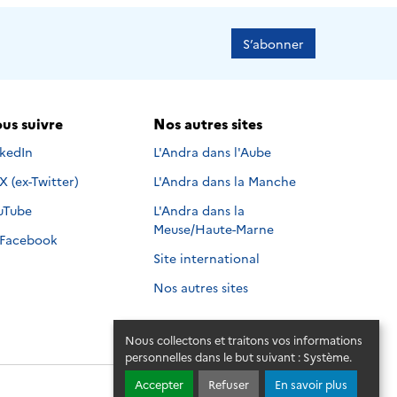
S’abonner
us suivre
Nos autres sites
s suivre sur
nkedIn
L'Andra dans l'Aube
Nous suivre sur
X (ex-Twitter)
L'Andra dans la Manche
s suivre sur
uTube
L'Andra dans la
Meuse/Haute-Marne
Nous suivre sur
Facebook
Site international
Nos autres sites
Nous collectons et traitons vos informations
personnelles dans le but suivant :
Système
.
Accepter
Refuser
En savoir plus
© 2026 - Andra. Tous droits réservés.