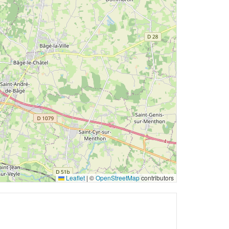
Leaflet
|
©
OpenStreetMap
contributors