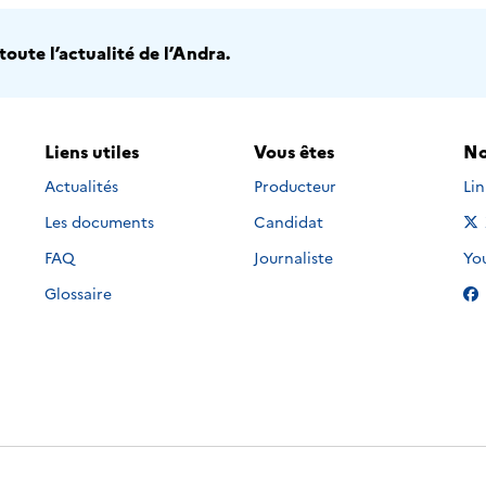
oute l’actualité de l’Andra.
Liens utiles
Vous êtes
No
Nou
Actualités
Producteur
Li
Les documents
Candidat
Nou
FAQ
Journaliste
Yo
Glossaire