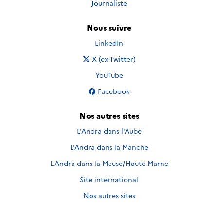
Journaliste
Nous suivre
Nous suivre sur
LinkedIn
Nous suivre sur
X (ex-Twitter)
Nous suivre sur
YouTube
Nous suivre sur
Facebook
Nos autres sites
L'Andra dans l'Aube
L'Andra dans la Manche
L'Andra dans la Meuse/Haute-Marne
Site international
Nos autres sites