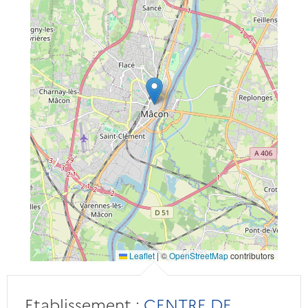
Leaflet
|
©
OpenStreetMap
contributors
Etablissement :
CENTRE DE