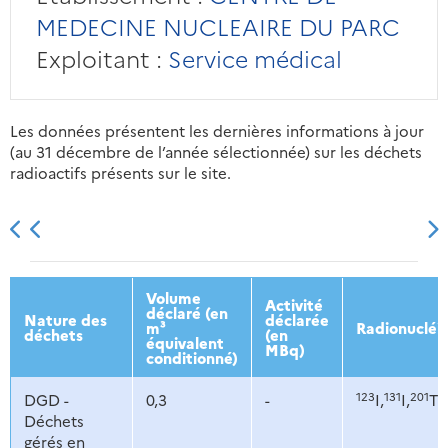
MEDECINE NUCLEAIRE DU PARC
Exploitant :
Service médical
Les données présentent les dernières informations à jour
(au 31 décembre de l’année sélectionnée) sur les déchets
radioactifs présents sur le site.
2013
2014
2015
2016
Volume
Activité
déclaré (en
Nature des
déclarée
m³
Radionucléi
déchets
(en
équivalent
MBq)
conditionné)
123
131
201
DGD -
0,3
-
I,
I,
Tl,
Déchets
gérés en