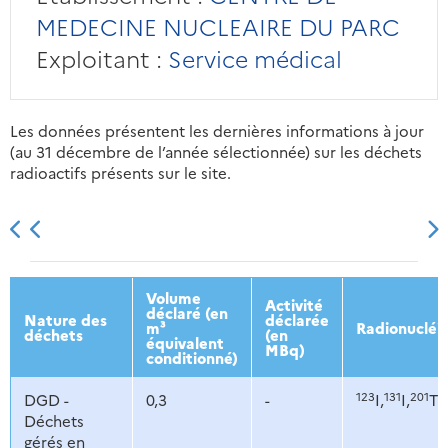
MEDECINE NUCLEAIRE DU PARC
Exploitant :
Service médical
Les données présentent les dernières informations à jour
(au 31 décembre de l’année sélectionnée) sur les déchets
radioactifs présents sur le site.
2013
2014
2015
2016
Volume
Activité
déclaré (en
Nature des
déclarée
m³
Radionucléi
déchets
(en
équivalent
MBq)
conditionné)
123
131
201
DGD -
0,3
-
I,
I,
Tl,
Déchets
gérés en