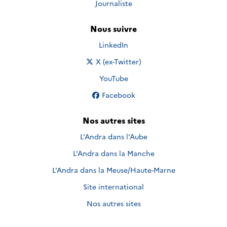
Journaliste
Nous suivre
Nous suivre sur
LinkedIn
Nous suivre sur
X (ex-Twitter)
Nous suivre sur
YouTube
Nous suivre sur
Facebook
Nos autres sites
L'Andra dans l'Aube
L'Andra dans la Manche
L'Andra dans la Meuse/Haute-Marne
Site international
Nos autres sites