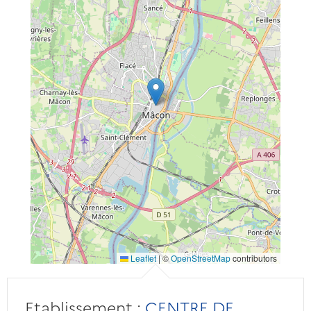
Leaflet
|
©
OpenStreetMap
contributors
Etablissement :
CENTRE DE