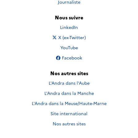
Journaliste
Nous suivre
Nous suivre sur
LinkedIn
Nous suivre sur
X (ex-Twitter)
Nous suivre sur
YouTube
Nous suivre sur
Facebook
Nos autres sites
L'Andra dans l'Aube
L'Andra dans la Manche
L'Andra dans la Meuse/Haute-Marne
Site international
Nos autres sites