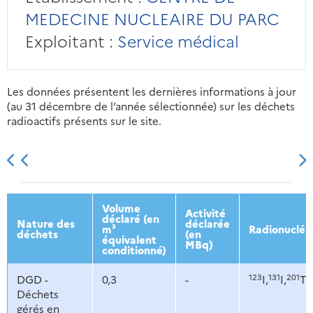
MEDECINE NUCLEAIRE DU PARC
Exploitant :
Service médical
Les données présentent les dernières informations à jour
(au 31 décembre de l’année sélectionnée) sur les déchets
radioactifs présents sur le site.
2013
2014
2015
2016
Volume
Activité
déclaré (en
Nature des
déclarée
m³
Radionucléi
déchets
(en
équivalent
MBq)
conditionné)
123
131
201
DGD -
0,3
-
I,
I,
Tl,
Déchets
gérés en