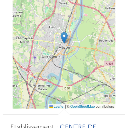
Leaflet
|
©
OpenStreetMap
contributors
Etablissement :
CENTRE DE