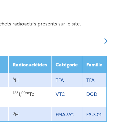
ets radioactifs présents sur le site.
20
2021
2022
2023
2024
Radionucléides
Catégorie
Famille
3
H
TFA
TFA
123
99m
I,
Tc
VTC
DGD
3
H
FMA-VC
F3-7-01