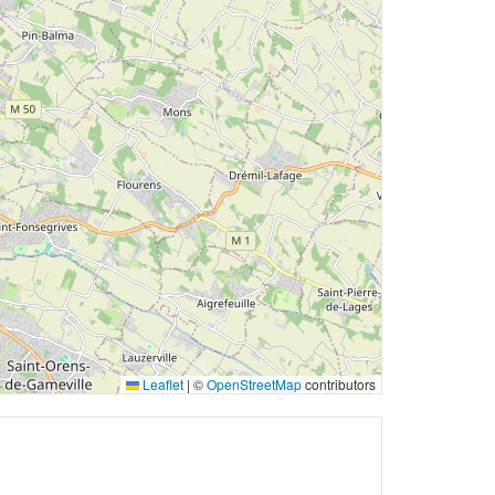
Leaflet
|
©
OpenStreetMap
contributors