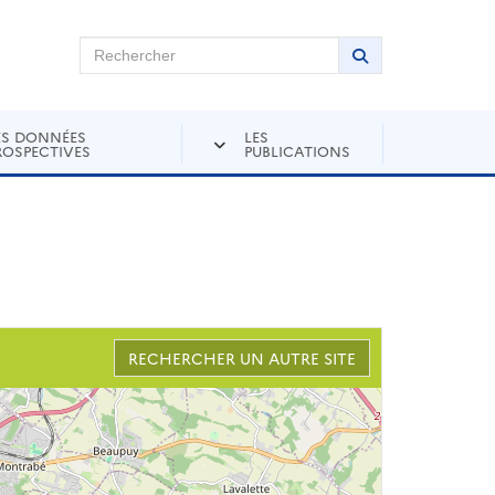
chercher sur Andra Inventaire
Rechercher
Lancer la recher
ES DONNÉES
LES
ROSPECTIVES
PUBLICATIONS
RECHERCHER UN AUTRE SITE