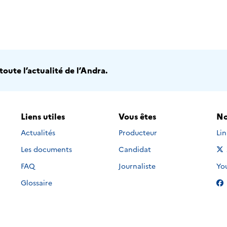
oute l’actualité de l’Andra.
Liens utiles
Vous êtes
No
Nou
Actualités
Producteur
Li
Les documents
Candidat
Nou
FAQ
Journaliste
Yo
Glossaire