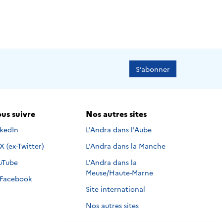
S’abonner
us suivre
Nos autres sites
s suivre sur
nkedIn
L'Andra dans l'Aube
Nous suivre sur
X (ex-Twitter)
L'Andra dans la Manche
s suivre sur
uTube
L'Andra dans la
Meuse/Haute-Marne
Nous suivre sur
Facebook
Site international
Nos autres sites