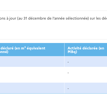
s à jour (au 31 décembre de l’année sélectionnée) sur les déch
2016
2017
2018
2019
20
déclaré (en m³ équivalent
Activité déclarée (en
onné)
MBq)
-
-
-