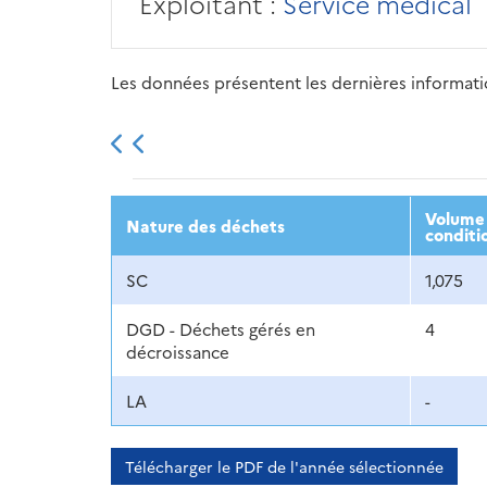
Exploitant :
Service médical
Les données présentent les dernières information
2013
2014
2015
Volume 
Nature des déchets
conditi
SC
1,075
DGD - Déchets gérés en
4
décroissance
LA
-
Télécharger le PDF de l'année sélectionnée