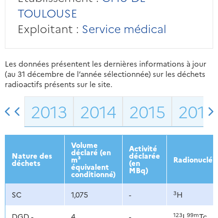
TOULOUSE
Exploitant :
Service médical
Les données présentent les dernières informations à jour
(au 31 décembre de l’année sélectionnée) sur les déchets
radioactifs présents sur le site.
2013
2014
2015
2016
Volume
Activité
déclaré (en
Nature des
déclarée
m³
Radionucléi
déchets
(en
équivalent
MBq)
conditionné)
3
SC
1,075
-
H
123
99m
DGD -
4
-
I,
Tc