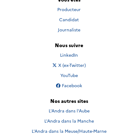
Producteur
Candidat
Journaliste
Nous suivre
Nous suivre sur
LinkedIn
Nous suivre sur
X (ex-Twitter)
Nous suivre sur
YouTube
Nous suivre sur
Facebook
Nos autres sites
L'Andra dans l'Aube
L'Andra dans la Manche
L'Andra dans la Meuse/Haute-Marne