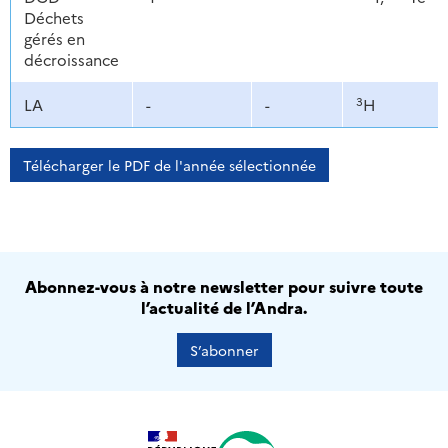
Déchets
gérés en
décroissance
3
LA
-
-
H
Télécharger le PDF de l'année sélectionnée
Abonnez-vous à notre newsletter pour suivre toute
l’actualité de l’Andra.
S’abonner