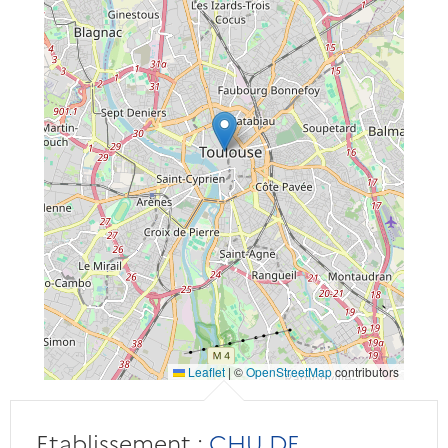
Leaflet
|
©
OpenStreetMap
contributors
Etablissement :
CHU DE