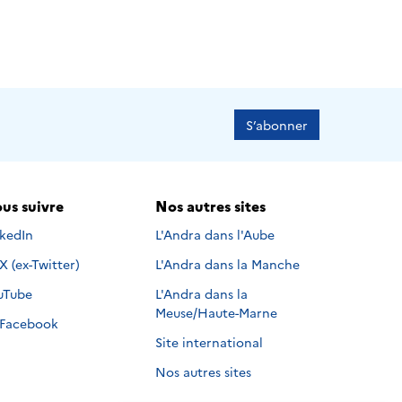
S’abonner
us suivre
Nos autres sites
s suivre sur
nkedIn
L'Andra dans l'Aube
Nous suivre sur
X (ex-Twitter)
L'Andra dans la Manche
s suivre sur
uTube
L'Andra dans la
Meuse/Haute-Marne
Nous suivre sur
Facebook
Site international
Nos autres sites