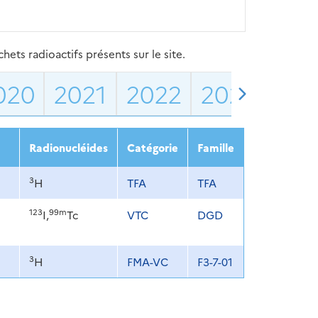
ets radioactifs présents sur le site.
020
2021
2022
2023
202
Radionucléides
Catégorie
Famille
3
H
TFA
TFA
123
99m
I,
Tc
VTC
DGD
3
H
FMA-VC
F3-7-01