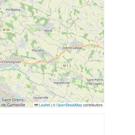
Leaflet
|
©
OpenStreetMap
contributors