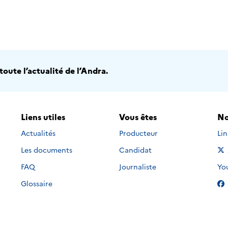
oute l’actualité de l’Andra.
Liens utiles
Vous êtes
No
Nou
Actualités
Producteur
Li
Les documents
Candidat
Nou
FAQ
Journaliste
Yo
Glossaire