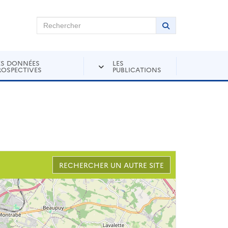
chercher sur Andra Inventaire
Rechercher
Lancer la recher
ES DONNÉES
LES
ROSPECTIVES
PUBLICATIONS
RECHERCHER UN AUTRE SITE