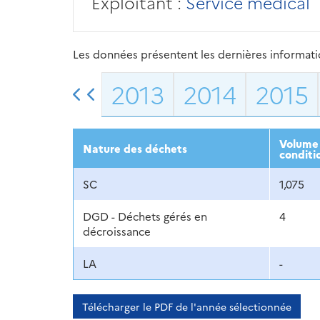
Exploitant :
Service médical
Les données présentent les dernières information
2013
2014
2015
Volume 
Nature des déchets
conditi
SC
1,075
DGD - Déchets gérés en
4
décroissance
LA
-
Télécharger le PDF de l'année sélectionnée