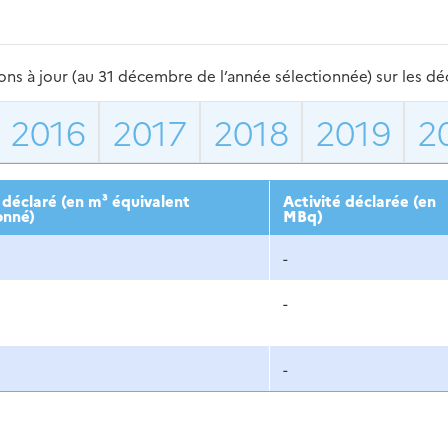
s à jour (au 31 décembre de l’année sélectionnée) sur les déch
2016
2017
2018
2019
2
déclaré (en m³ équivalent
Activité déclarée (en
onné)
MBq)
-
-
-