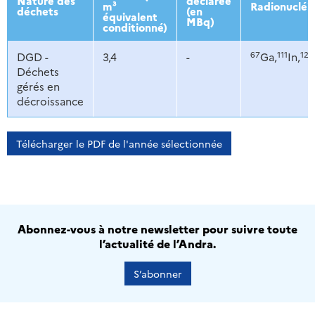
Nature des
déclarée
m³
Radionucléi
déchets
(en
équivalent
MBq)
conditionné)
67
111
123
DGD -
3,4
-
Ga,
In,
Déchets
gérés en
décroissance
Télécharger le PDF de l'année sélectionnée
Abonnez-vous à notre newsletter pour suivre toute
l’actualité de l’Andra.
S’abonner