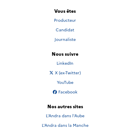
Vous êtes
Producteur
Candidat
Journaliste
Nous suivre
Nous suivre sur
LinkedIn
Nous suivre sur
X (ex-Twitter)
Nous suivre sur
YouTube
Nous suivre sur
Facebook
Nos autres sites
L'Andra dans l'Aube
L'Andra dans la Manche