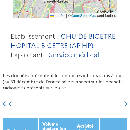
Leaflet
|
©
OpenStreetMap
contributors
Etablissement :
CHU DE BICETRE -
HOPITAL BICETRE (AP-HP)
Exploitant :
Service médical
Les données présentent les dernières informations à jour
(au 31 décembre de l’année sélectionnée) sur les déchets
radioactifs présents sur le site.
2013
2014
2015
2016
Volume
Activité
déclaré (en