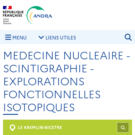
Aller au contenu principal
Skip to navigation
R
MENU
LIENS UTILES
MEDECINE NUCLEAIRE -
SCINTIGRAPHIE -
EXPLORATIONS
FONCTIONNELLES
ISOTOPIQUES
LE KREMLIN-BICETRE
REC