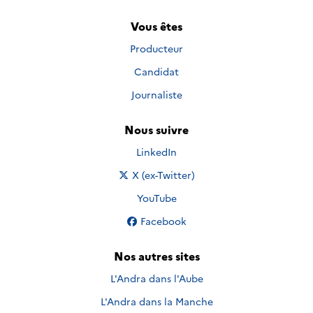
Vous êtes
Producteur
Candidat
Journaliste
Nous suivre
Nous suivre sur
LinkedIn
Nous suivre sur
X (ex-Twitter)
Nous suivre sur
YouTube
Nous suivre sur
Facebook
Nos autres sites
L'Andra dans l'Aube
L'Andra dans la Manche