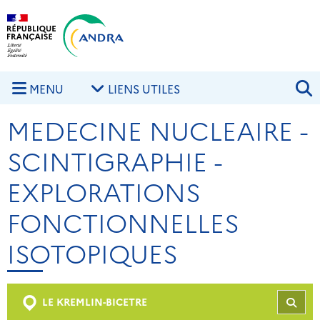
Aller au contenu principal
Skip to navigation
R
MENU
LIENS UTILES
MEDECINE NUCLEAIRE -
SCINTIGRAPHIE -
EXPLORATIONS
FONCTIONNELLES
ISOTOPIQUES
LE KREMLIN-BICETRE
REC