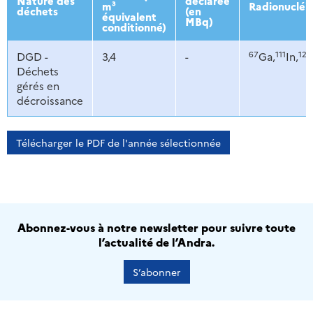
Nature des
déclarée
m³
Radionucléi
déchets
(en
équivalent
MBq)
conditionné)
67
111
123
DGD -
3,4
-
Ga,
In,
Déchets
gérés en
décroissance
Télécharger le PDF de l'année sélectionnée
Abonnez-vous à notre newsletter pour suivre toute
l’actualité de l’Andra.
S’abonner