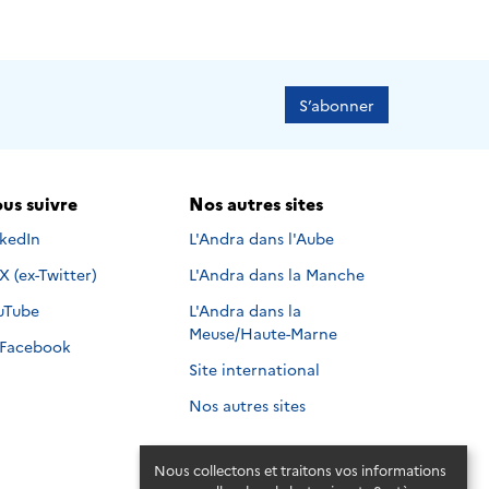
S’abonner
us suivre
Nos autres sites
s suivre sur
nkedIn
L'Andra dans l'Aube
Nous suivre sur
X (ex-Twitter)
L'Andra dans la Manche
s suivre sur
uTube
L'Andra dans la
Meuse/Haute-Marne
Nous suivre sur
Facebook
Site international
Nos autres sites
Nous collectons et traitons vos informations