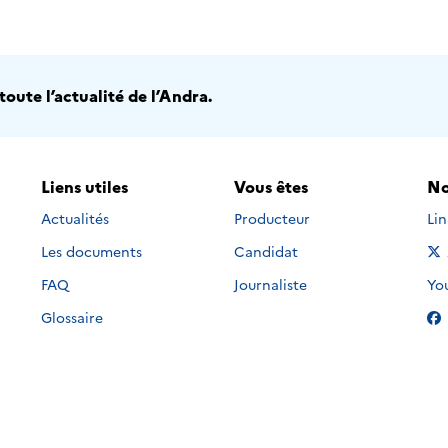
oute l’actualité de l’Andra.
Liens utiles
Vous êtes
No
Nou
Actualités
Producteur
Li
Les documents
Candidat
Nou
FAQ
Journaliste
Yo
Glossaire