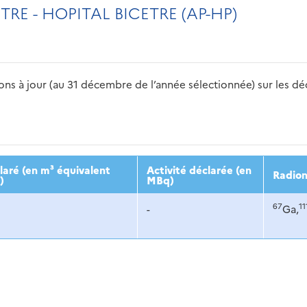
RE - HOPITAL BICETRE (AP-HP)
s à jour (au 31 décembre de l’année sélectionnée) sur les déch
2016
2017
2018
2019
20
aré (en m³ équivalent
Activité déclarée (en
Radion
)
MBq)
67
11
-
Ga,