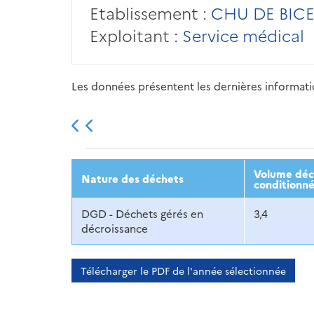
Etablissement :
CHU DE BICET
Exploitant :
Service médical
Les données présentent les dernières information
2013
2014
2015
Volume décl
Nature des déchets
conditionné
DGD - Déchets gérés en
3,4
décroissance
Télécharger le PDF de l'année sélectionnée