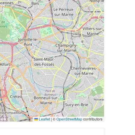
Leaflet
|
©
OpenStreetMap
contributors