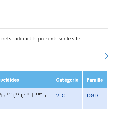
ets radioactifs présents sur le site.
20
2021
2022
2023
2024
ucléides
Catégorie
Famille
1
123
131
201
99m
In,
I,
I,
Tl,
Tc
VTC
DGD