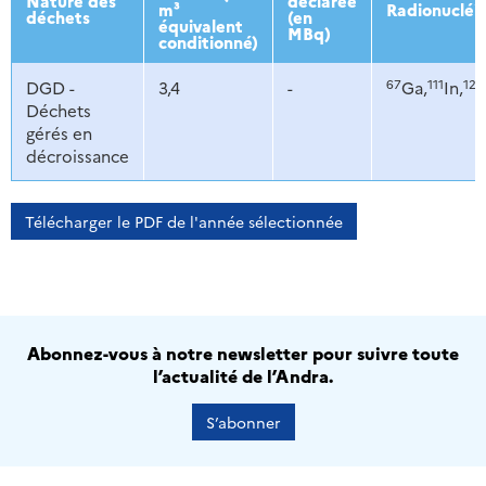
Nature des
déclarée
m³
Radionucléi
déchets
(en
équivalent
MBq)
conditionné)
67
111
123
DGD -
3,4
-
Ga,
In,
Déchets
gérés en
décroissance
Télécharger le PDF de l'année sélectionnée
Abonnez-vous à notre newsletter pour suivre toute
l’actualité de l’Andra.
S’abonner