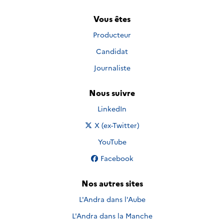
Vous êtes
Producteur
Candidat
Journaliste
Nous suivre
Nous suivre sur
LinkedIn
Nous suivre sur
X (ex-Twitter)
Nous suivre sur
YouTube
Nous suivre sur
Facebook
Nos autres sites
L'Andra dans l'Aube
L'Andra dans la Manche