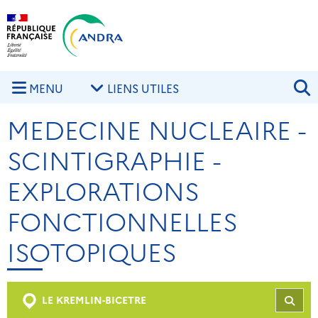
Aller au contenu principal
Skip to navigation
R
MENU
LIENS UTILES
MEDECINE NUCLEAIRE -
SCINTIGRAPHIE -
EXPLORATIONS
FONCTIONNELLES
ISOTOPIQUES
LE KREMLIN-BICETRE
REC