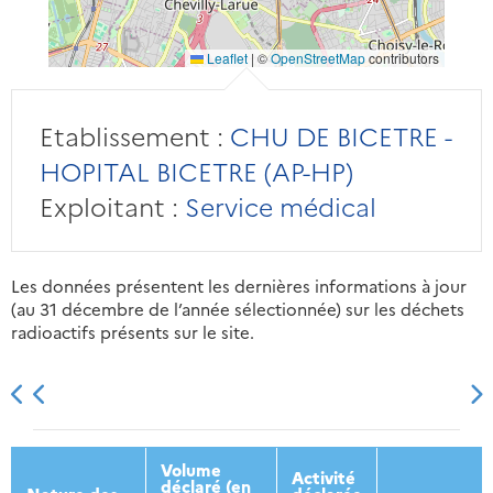
Leaflet
|
©
OpenStreetMap
contributors
Etablissement :
CHU DE BICETRE -
HOPITAL BICETRE (AP-HP)
Exploitant :
Service médical
Les données présentent les dernières informations à jour
(au 31 décembre de l’année sélectionnée) sur les déchets
radioactifs présents sur le site.
2013
2014
2015
2016
Volume
Activité
déclaré (en