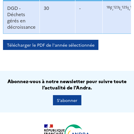
18
123
125
13
DGD -
30
-
F,
I,
I,
Déchets
gérés en
décroissance
Télécharger le PDF de l'année sélectionnée
Abonnez-vous à notre newsletter pour suivre toute
l’actualité de l’Andra.
S’abonner