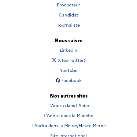
Producteur
Candidat
Journaliste
Nous suivre
Nous suivre sur
LinkedIn
Nous suivre sur
X (ex-Twitter)
Nous suivre sur
YouTube
Nous suivre sur
Facebook
Nos autres sites
L'Andra dans l'Aube
L'Andra dans la Manche
L'Andra dans la Meuse/Haute-Marne
Site international