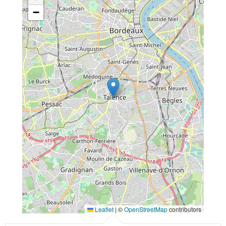
−
Leaflet
|
©
OpenStreetMap
contributors