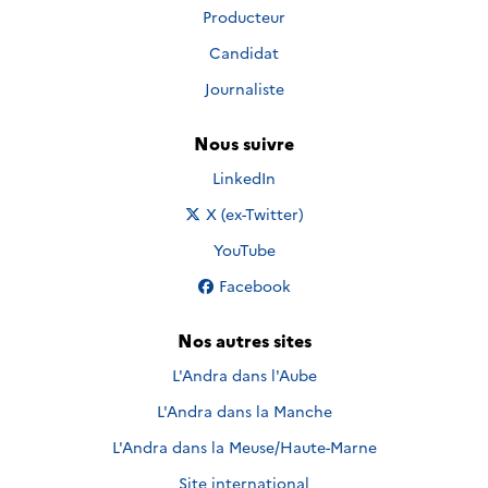
Producteur
Candidat
Journaliste
Nous suivre
Nous suivre sur
LinkedIn
Nous suivre sur
X (ex-Twitter)
Nous suivre sur
YouTube
Nous suivre sur
Facebook
Nos autres sites
L'Andra dans l'Aube
L'Andra dans la Manche
L'Andra dans la Meuse/Haute-Marne
Site international