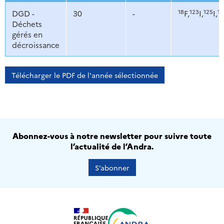
18
123
125
13
DGD -
30
-
F,
I,
I,
Déchets
gérés en
décroissance
Télécharger le PDF de l'année sélectionnée
Abonnez-vous à notre newsletter pour suivre toute
l’actualité de l’Andra.
S’abonner