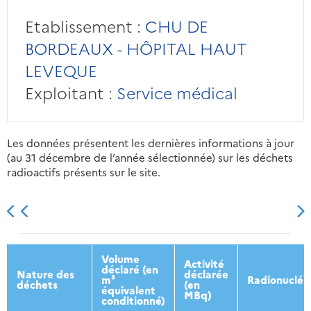
Etablissement :
CHU DE
BORDEAUX - HÔPITAL HAUT
LEVEQUE
Exploitant :
Service médical
Les données présentent les dernières informations à jour
(au 31 décembre de l’année sélectionnée) sur les déchets
radioactifs présents sur le site.
2013
2014
2015
2016
Volume
Activité
déclaré (en
Nature des
déclarée
m³
Radionucléi
déchets
(en
équivalent
MBq)
conditionné)