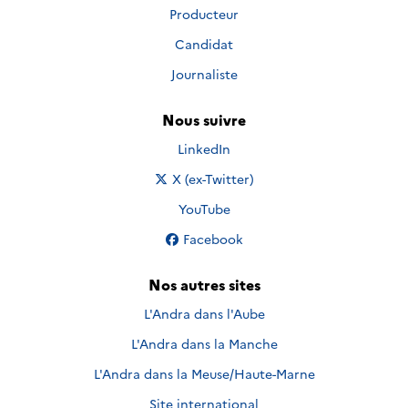
Producteur
Candidat
Journaliste
Nous suivre
Nous suivre sur
LinkedIn
Nous suivre sur
X (ex-Twitter)
Nous suivre sur
YouTube
Nous suivre sur
Facebook
Nos autres sites
L'Andra dans l'Aube
L'Andra dans la Manche
L'Andra dans la Meuse/Haute-Marne
Site international