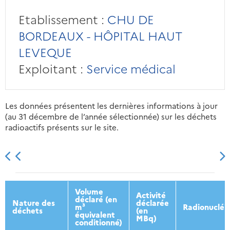
Etablissement :
CHU DE
BORDEAUX - HÔPITAL HAUT
LEVEQUE
Exploitant :
Service médical
Les données présentent les dernières informations à jour
(au 31 décembre de l’année sélectionnée) sur les déchets
radioactifs présents sur le site.
2013
2014
2015
2016
Volume
Activité
déclaré (en
Nature des
déclarée
m³
Radionucléi
déchets
(en
équivalent
MBq)
conditionné)