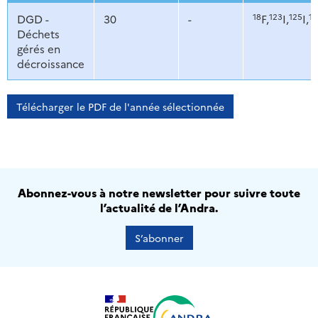
18
123
125
13
DGD -
30
-
F,
I,
I,
Déchets
gérés en
décroissance
Télécharger le PDF de l'année sélectionnée
Abonnez-vous à notre newsletter pour suivre toute
l’actualité de l’Andra.
S’abonner