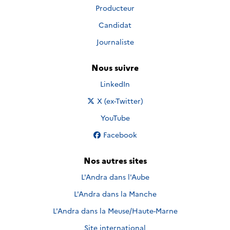
Producteur
Candidat
Journaliste
Nous suivre
Nous suivre sur
LinkedIn
Nous suivre sur
X (ex-Twitter)
Nous suivre sur
YouTube
Nous suivre sur
Facebook
Nos autres sites
L'Andra dans l'Aube
L'Andra dans la Manche
L'Andra dans la Meuse/Haute-Marne
Site international