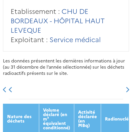
Etablissement :
CHU DE
BORDEAUX - HÔPITAL HAUT
LEVEQUE
Exploitant :
Service médical
Les données présentent les dernières informations à jour
(au 31 décembre de l’année sélectionnée) sur les déchets
radioactifs présents sur le site.
2013
2014
2015
2016
Volume
Activité
déclaré (en
Nature des
déclarée
m³
Radionucléi
déchets
(en
équivalent
MBq)
conditionné)