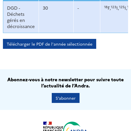
18
123
125
13
DGD -
30
-
F,
I,
I,
Déchets
gérés en
décroissance
Télécharger le PDF de l'année sélectionnée
Abonnez-vous à notre newsletter pour suivre toute
l’actualité de l’Andra.
S’abonner