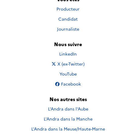
Producteur
Candidat
Journaliste
Nous suivre
Nous suivre sur
LinkedIn
Nous suivre sur
X (ex-Twitter)
Nous suivre sur
YouTube
Nous suivre sur
Facebook
Nos autres sites
L'Andra dans l'Aube
L'Andra dans la Manche
L'Andra dans la Meuse/Haute-Marne