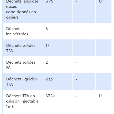
Déchets issus des
6,75
-
U
essais
conditionnés en
casiers
Déchets
3
-
incinérables
Déchets solides
17
-
TFA
Déchets solides
2
-
FA
Déchets liquides
23,5
-
TFA
Déchets TFA en
37,24
-
U
caisson injectable
1m3