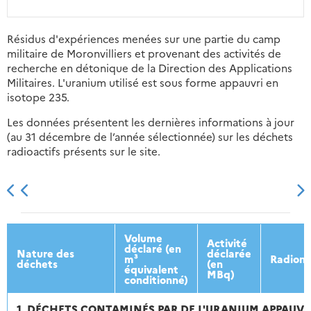
Résidus d'expériences menées sur une partie du camp
militaire de Moronvilliers et provenant des activités de
recherche en détonique de la Direction des Applications
Militaires. L'uranium utilisé est sous forme appauvri en
isotope 235.
Les données présentent les dernières informations à jour
(au 31 décembre de l’année sélectionnée) sur les déchets
radioactifs présents sur le site.
2013
2014
2015
2016
Volume
Activité
déclaré (en
Nature des
déclarée
m³
Radionu
déchets
(en
équivalent
MBq)
conditionné)
1. DÉCHETS CONTAMINÉS PAR DE L'URANIUM APPAUVR