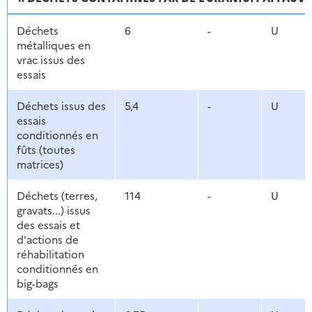
Déchets
6
-
U
métalliques en
vrac issus des
essais
Déchets issus des
5,4
-
U
essais
conditionnés en
fûts (toutes
matrices)
Déchets (terres,
114
-
U
gravats...) issus
des essais et
d'actions de
réhabilitation
conditionnés en
big-bags