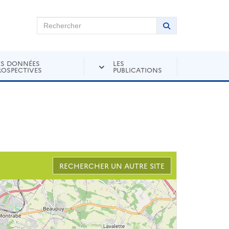
chercher sur Andra Inventaire
Rechercher
Lancer la recher
ES DONNÉES
LES
ROSPECTIVES
PUBLICATIONS
RECHERCHER UN AUTRE SITE