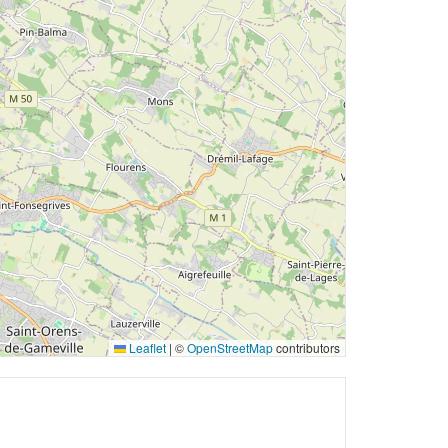
Leaflet
|
©
OpenStreetMap
contributors