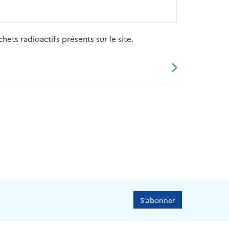
ets radioactifs présents sur le site.
20
2021
2022
2023
2024
S’abonner