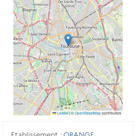
Leaflet
|
©
OpenStreetMap
contributors
Etablissement :
ORANGE