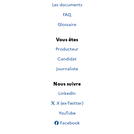
Les documents
FAQ
Glossaire
Vous êtes
Producteur
Candidat
Journaliste
Nous suivre
Nous suivre sur
LinkedIn
Nous suivre sur
X (ex-Twitter)
Nous suivre sur
YouTube
Nous suivre sur
Facebook