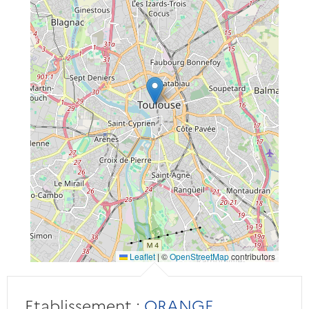
Leaflet
|
©
OpenStreetMap
contributors
Etablissement :
ORANGE