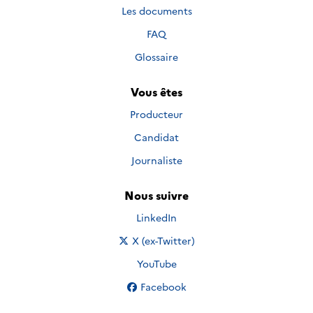
Les documents
FAQ
Glossaire
Vous êtes
Producteur
Candidat
Journaliste
Nous suivre
Nous suivre sur
LinkedIn
Nous suivre sur
X (ex-Twitter)
Nous suivre sur
YouTube
Nous suivre sur
Facebook