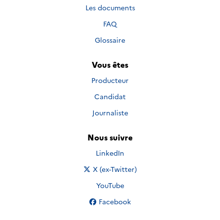
Les documents
FAQ
Glossaire
Vous êtes
Producteur
Candidat
Journaliste
Nous suivre
Nous suivre sur
LinkedIn
Nous suivre sur
X (ex-Twitter)
Nous suivre sur
YouTube
Nous suivre sur
Facebook