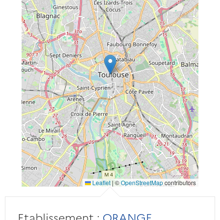
Leaflet
|
©
OpenStreetMap
contributors
Etablissement :
ORANGE