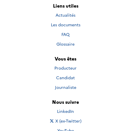
Liens utiles
Actualités
Les documents
FAQ
Glossaire
Vous êtes
Producteur
Candidat
Journaliste
Nous suivre
Nous suivre sur
LinkedIn
Nous suivre sur
X (ex-Twitter)
Nous suivre sur
YouTube