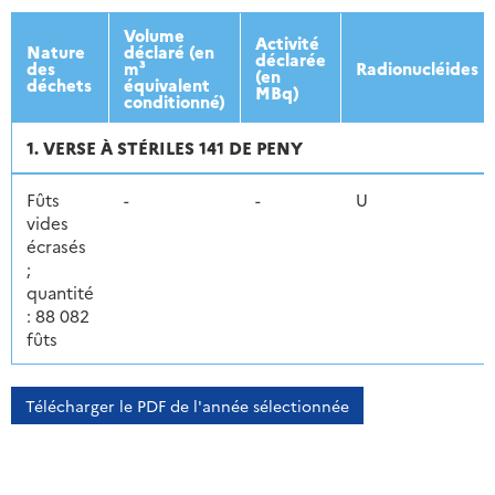
Volume
Activité
Nature
déclaré (en
déclarée
des
m³
Radionucléides
(en
déchets
équivalent
MBq)
conditionné)
1. VERSE À STÉRILES 141 DE PENY
Fûts
-
-
U
vides
écrasés
;
quantité
: 88 082
fûts
Télécharger le PDF de l'année sélectionnée