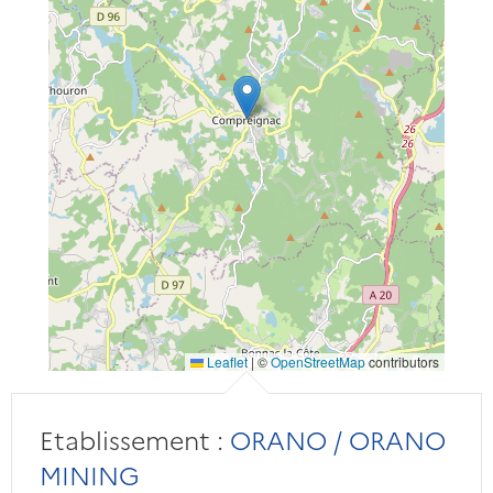
Leaflet
|
©
OpenStreetMap
contributors
Etablissement :
ORANO / ORANO
MINING