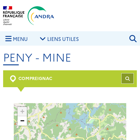
Aller au contenu principal
Skip to navigation
R
MENU
LIENS UTILES
PENY - MINE
COMPREIGNAC
REC
+
−