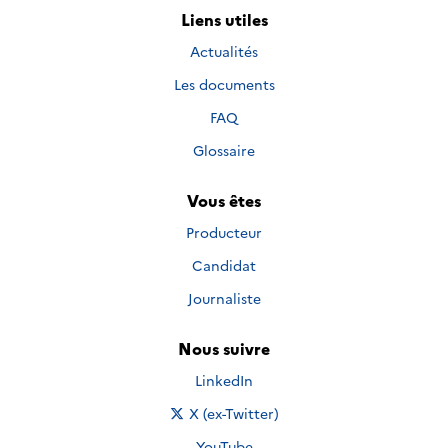
Liens utiles
Actualités
Les documents
FAQ
Glossaire
Vous êtes
Producteur
Candidat
Journaliste
Nous suivre
Nous suivre sur
LinkedIn
Nous suivre sur
X (ex-Twitter)
Nous suivre sur
YouTube