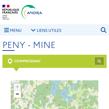
Aller au contenu principal
Skip to navigation
R
MENU
LIENS UTILES
PENY - MINE
COMPREIGNAC
REC
+
−