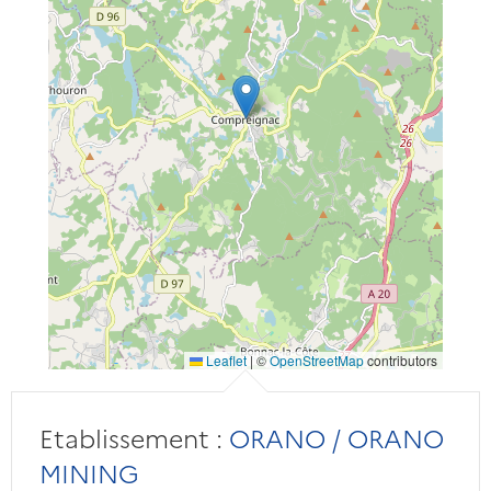
Leaflet
|
©
OpenStreetMap
contributors
Etablissement :
ORANO / ORANO
MINING