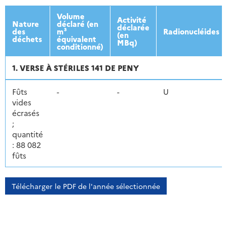
2013
2014
2015
2016
Volume
Activité
Nature
déclaré (en
déclarée
des
m³
Radionucléides
(en
déchets
équivalent
MBq)
conditionné)
1. VERSE À STÉRILES 141 DE PENY
Fûts
-
-
U
vides
écrasés
;
quantité
: 88 082
fûts
Télécharger le PDF de l'année sélectionnée