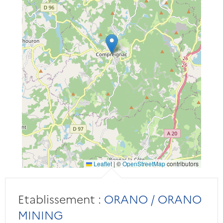
Leaflet
|
©
OpenStreetMap
contributors
Etablissement :
ORANO / ORANO
MINING