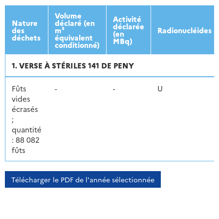
2013
2014
2015
2016
Volume
Activité
Nature
déclaré (en
déclarée
des
m³
Radionucléides
(en
déchets
équivalent
MBq)
conditionné)
1. VERSE À STÉRILES 141 DE PENY
Fûts
-
-
U
vides
écrasés
;
quantité
: 88 082
fûts
Télécharger le PDF de l'année sélectionnée