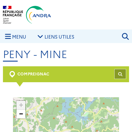
Aller au contenu principal
Skip to navigation
R
MENU
LIENS UTILES
PENY - MINE
COMPREIGNAC
REC
+
−