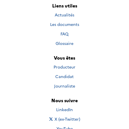
Liens utiles
Actualités
Les documents
FAQ
Glossaire
Vous êtes
Producteur
Candidat
Journaliste
Nous suivre
Nous suivre sur
LinkedIn
Nous suivre sur
X (ex-Twitter)
Nous suivre sur
YouTube