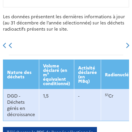
Les données présentent les dernières informations à jour
(au 31 décembre de l’année sélectionnée) sur les déchets
radioactifs présents sur le site.
2013
2014
2015
2016
Volume
Activité
déclaré (en
Nature des
déclarée
m³
Radionucléi
déchets
(en
équivalent
MBq)
conditionné)
51
DGD -
1,5
-
Cr
Déchets
gérés en
décroissance