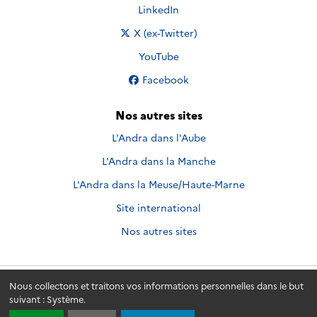
Nous suivre sur
LinkedIn
Nous suivre sur
X (ex-Twitter)
Nous suivre sur
YouTube
Nous suivre sur
Facebook
Nos autres sites
L'Andra dans l'Aube
L'Andra dans la Manche
L'Andra dans la Meuse/Haute-Marne
Site international
Nos autres sites
Nous collectons et traitons vos informations personnelles dans le but
Andra.fr
© 2026 - Andra. Tous droits réservés.
suivant :
Système
.