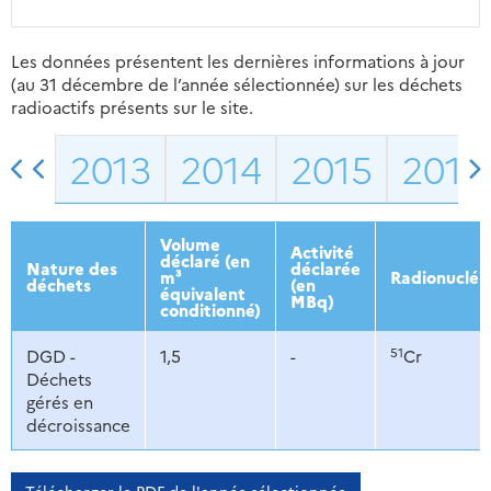
Les données présentent les dernières informations à jour
(au 31 décembre de l’année sélectionnée) sur les déchets
radioactifs présents sur le site.
2013
2014
2015
2016
Volume
Activité
déclaré (en
Nature des
déclarée
m³
Radionucléi
déchets
(en
équivalent
MBq)
conditionné)
51
DGD -
1,5
-
Cr
Déchets
gérés en
décroissance