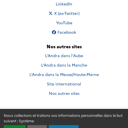
Nous suivre sur
LinkedIn
Nous suivre sur
X (ex-Twitter)
Nous suivre sur
YouTube
Nous suivre sur
Facebook
Nos autres sites
L'Andra dans l'Aube
L'Andra dans la Manche
L'Andra dans la Meuse/Haute-Marne
Site international
Nos autres sites
Nous collectons et traitons vos informations personnelles dans le but
Andra.fr
© 2026 - Andra. Tous droits réservés.
suivant :
Système
.