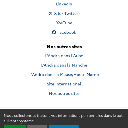
Nous suivre sur
LinkedIn
Nous suivre sur
X (ex-Twitter)
Nous suivre sur
YouTube
Nous suivre sur
Facebook
Nos autres sites
L'Andra dans l'Aube
L'Andra dans la Manche
L'Andra dans la Meuse/Haute-Marne
Site international
Nos autres sites
Nous collectons et traitons vos informations personnelles dans le but
Andra.fr
© 2026 - Andra. Tous droits réservés.
suivant :
Système
.