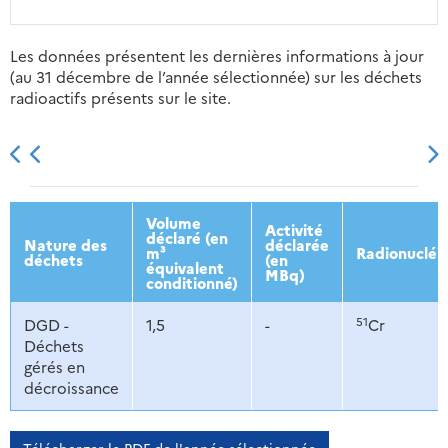
Les données présentent les dernières informations à jour
(au 31 décembre de l’année sélectionnée) sur les déchets
radioactifs présents sur le site.
2013
2014
2015
2016
Volume
Activité
déclaré (en
Nature des
déclarée
m³
Radionucléi
déchets
(en
équivalent
MBq)
conditionné)
51
DGD -
1,5
-
Cr
Déchets
gérés en
décroissance