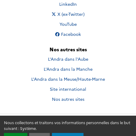
Nous suivre sur
LinkedIn
Nous suivre sur
X (ex-Twitter)
Nous suivre sur
YouTube
Nous suivre sur
Facebook
Nos autres sites
L'Andra dans l'Aube
L'Andra dans la Manche
L'Andra dans la Meuse/Haute-Marne
Site international
Nos autres sites
Nous collectons et traitons vos informations personnelles dans le but
Andra.fr
© 2026 - Andra. Tous droits réservés.
suivant :
Système
.