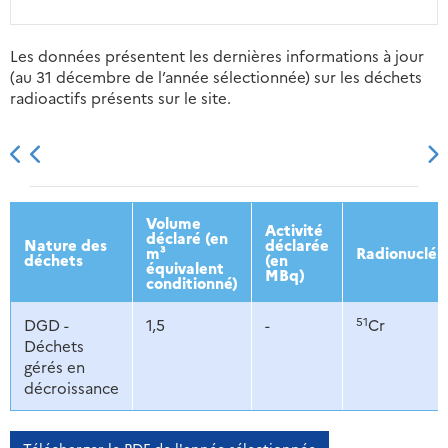
Les données présentent les dernières informations à jour
(au 31 décembre de l’année sélectionnée) sur les déchets
radioactifs présents sur le site.
2013
2014
2015
2016
Volume
Activité
déclaré (en
Nature des
déclarée
m³
Radionucléi
déchets
(en
équivalent
MBq)
conditionné)
51
DGD -
1,5
-
Cr
Déchets
gérés en
décroissance