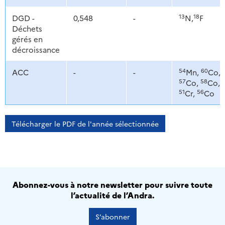
13
18
DGD -
0,548
-
N,
F
Déchets
gérés en
décroissance
54
60
ACC
-
-
Mn,
Co,
57
58
Co,
Co,
51
56
Cr,
Co
Télécharger le PDF de l'année sélectionnée
Abonnez-vous à notre newsletter pour suivre toute
l’actualité de l’Andra.
S’abonner