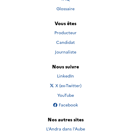
Glossaire
Vous êtes
Producteur
Candidat
Journaliste
Nous suivre
Nous suivre sur
LinkedIn
Nous suivre sur
X (ex-Twitter)
Nous suivre sur
YouTube
Nous suivre sur
Facebook
Nos autres sites
L'Andra dans l'Aube