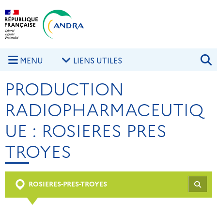
Aller au contenu principal
Skip to navigation
R
MENU
LIENS UTILES
PRODUCTION
RADIOPHARMACEUTIQ
UE : ROSIERES PRES
TROYES
ROSIERES-PRES-TROYES
REC