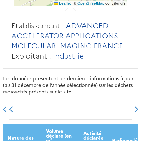
Leaflet
|
©
OpenStreetMap
contributors
Etablissement :
ADVANCED
ACCELERATOR APPLICATIONS
MOLECULAR IMAGING FRANCE
Exploitant :
Industrie
Les données présentent les dernières informations à jour
(au 31 décembre de l’année sélectionnée) sur les déchets
radioactifs présents sur le site.
2013
2014
2015
2016
Volume
Activité
déclaré (en
Nature des
déclarée
m³
Radionucléi