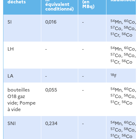
déchets
(en
équivalent
MBq)
conditionné)
54
60
SI
0,016
-
Mn,
Co,
57
58
Co,
Co,
51
56
Cr,
Co
54
60
LH
-
-
Mn,
Co,
57
58
Co,
Co,
51
56
Cr,
Co
18
LA
-
-
F
54
60
bouteilles
0,055
-
Mn,
Co,
57
58
O18 gaz
Co,
Co,
51
56
vide; Pompe
Cr,
Co
à vide
54
60
SNI
0,234
-
Mn,
Co,
57
58
Co,
Co,
51
56
Cr,
Co