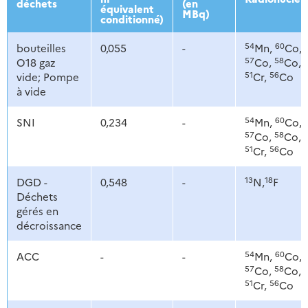
déchets
(en
équivalent
MBq)
conditionné)
54
60
bouteilles
0,055
-
Mn,
Co,
57
58
O18 gaz
Co,
Co,
51
56
vide; Pompe
Cr,
Co
à vide
54
60
SNI
0,234
-
Mn,
Co,
57
58
Co,
Co,
51
56
Cr,
Co
13
18
DGD -
0,548
-
N,
F
Déchets
gérés en
décroissance
54
60
ACC
-
-
Mn,
Co,
57
58
Co,
Co,
51
56
Cr,
Co