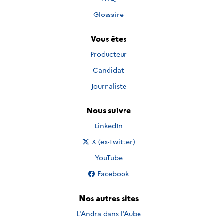
Glossaire
Vous êtes
Producteur
Candidat
Journaliste
Nous suivre
Nous suivre sur
LinkedIn
Nous suivre sur
X (ex-Twitter)
Nous suivre sur
YouTube
Nous suivre sur
Facebook
Nos autres sites
L'Andra dans l'Aube