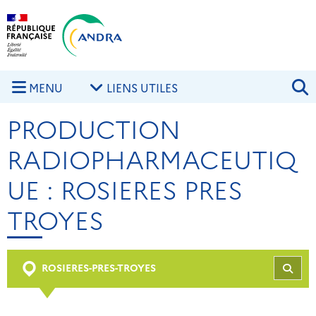
Aller au contenu principal
Skip to navigation
R
MENU
LIENS UTILES
PRODUCTION
RADIOPHARMACEUTIQ
UE : ROSIERES PRES
TROYES
ROSIERES-PRES-TROYES
REC