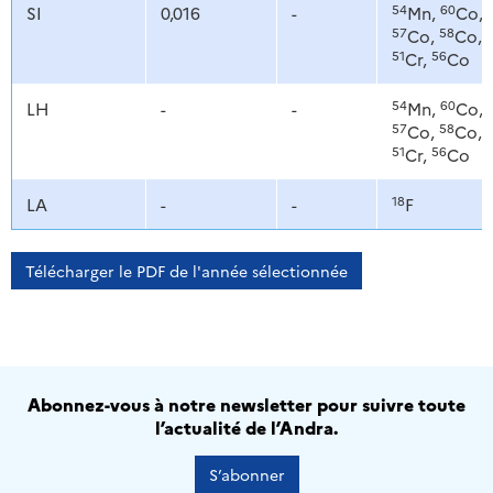
54
60
SI
0,016
-
Mn,
Co,
57
58
Co,
Co,
51
56
Cr,
Co
54
60
LH
-
-
Mn,
Co,
57
58
Co,
Co,
51
56
Cr,
Co
18
LA
-
-
F
Télécharger le PDF de l'année sélectionnée
Abonnez-vous à notre newsletter pour suivre toute
l’actualité de l’Andra.
S’abonner