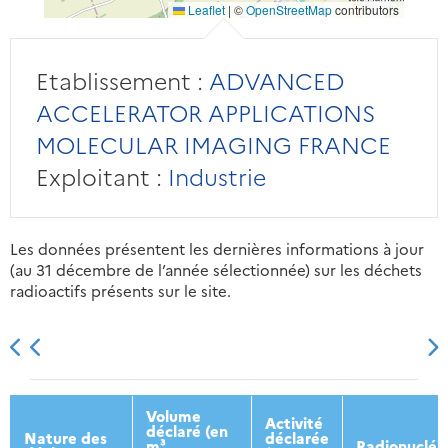
Leaflet
|
©
OpenStreetMap
contributors
Etablissement :
ADVANCED
ACCELERATOR APPLICATIONS
MOLECULAR IMAGING FRANCE
Exploitant :
Industrie
Les données présentent les dernières informations à jour
(au 31 décembre de l’année sélectionnée) sur les déchets
radioactifs présents sur le site.
2013
2014
2015
2016
Volume
Activité
déclaré (en
Nature des
déclarée
m³
Radionucléi