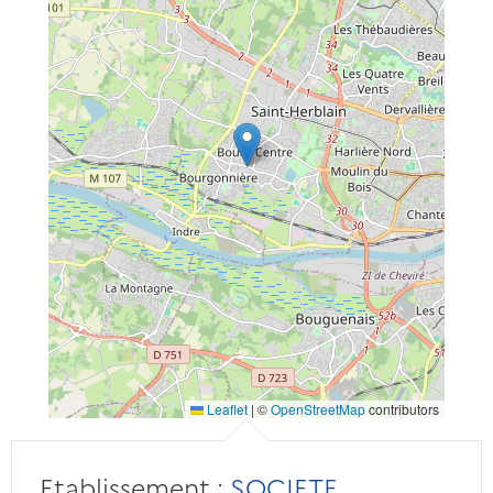
Leaflet
|
©
OpenStreetMap
contributors
Etablissement :
SOCIETE