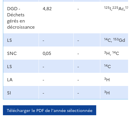
125
225
177
DGD -
4,82
-
I,
Ac,
Déchets
gérés en
décroissance
14
153
LS
-
-
C,
Gd
3
14
SNC
0,05
-
H,
C
14
LS
-
-
C
3
LA
-
-
H
3
SI
-
-
H
Télécharger le PDF de l'année sélectionnée