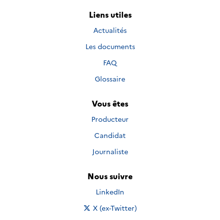
Liens utiles
Actualités
Les documents
FAQ
Glossaire
Vous êtes
Producteur
Candidat
Journaliste
Nous suivre
Nous suivre sur
LinkedIn
Nous suivre sur
X (ex-Twitter)