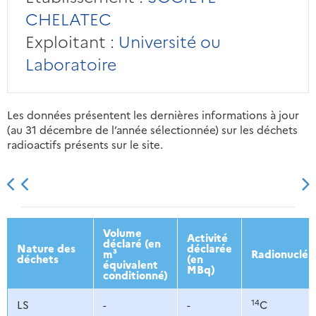
CHELATEC
Exploitant :
Université ou
Laboratoire
Les données présentent les dernières informations à jour
(au 31 décembre de l’année sélectionnée) sur les déchets
radioactifs présents sur le site.
2013
2014
2015
2016
Volume
Activité
déclaré (en
Nature des
déclarée
m³
Radionucléi
déchets
(en
équivalent
MBq)
conditionné)
14
LS
-
-
C