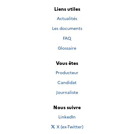
Liens utiles
Actualités
Les documents
FAQ
Glossaire
Vous êtes
Producteur
Candidat
Journaliste
Nous suivre
Nous suivre sur
LinkedIn
Nous suivre sur
X (ex-Twitter)