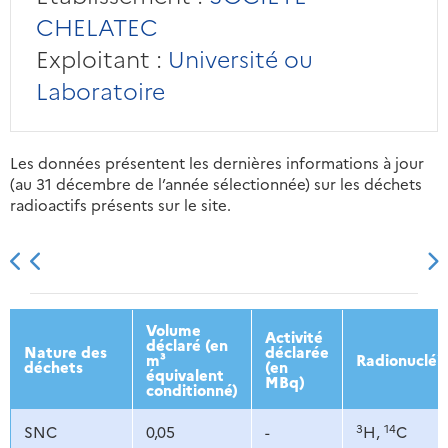
CHELATEC
Exploitant :
Université ou
Laboratoire
Les données présentent les dernières informations à jour
(au 31 décembre de l’année sélectionnée) sur les déchets
radioactifs présents sur le site.
2013
2014
2015
2016
Volume
Activité
déclaré (en
Nature des
déclarée
m³
Radionucléi
déchets
(en
équivalent
MBq)
conditionné)
3
14
SNC
0,05
-
H,
C