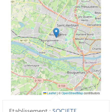
Leaflet
|
©
OpenStreetMap
contributors
Etablissement :
SOCIETE