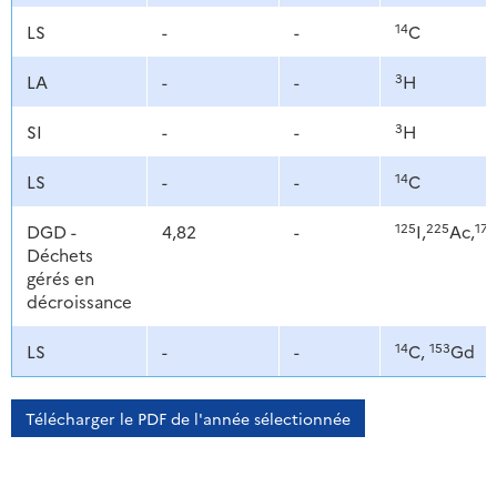
14
LS
-
-
C
3
LA
-
-
H
3
SI
-
-
H
14
LS
-
-
C
125
225
177
DGD -
4,82
-
I,
Ac,
Déchets
gérés en
décroissance
14
153
LS
-
-
C,
Gd
Télécharger le PDF de l'année sélectionnée