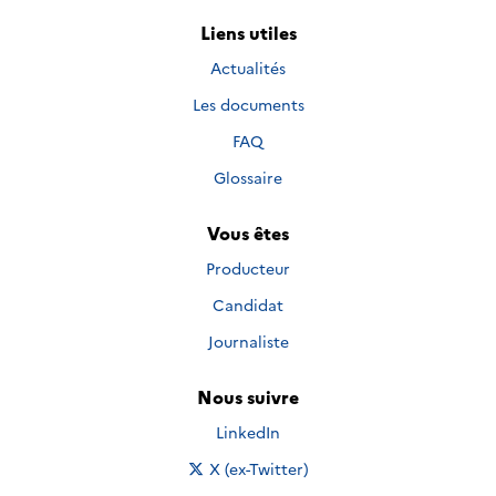
Liens utiles
Actualités
Les documents
FAQ
Glossaire
Vous êtes
Producteur
Candidat
Journaliste
Nous suivre
Nous suivre sur
LinkedIn
Nous suivre sur
X (ex-Twitter)