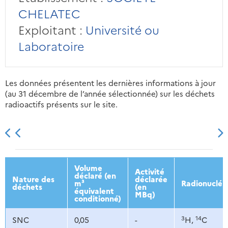
CHELATEC
Exploitant :
Université ou
Laboratoire
Les données présentent les dernières informations à jour
(au 31 décembre de l’année sélectionnée) sur les déchets
radioactifs présents sur le site.
2013
2014
2015
2016
Volume
Activité
déclaré (en
Nature des
déclarée
m³
Radionucléi
déchets
(en
équivalent
MBq)
conditionné)
3
14
SNC
0,05
-
H,
C