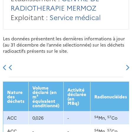
RADIOTHERAPIE MERMOZ
Exploitant :
Service médical
Les données présentent les dernières informations à jour
(au 31 décembre de l’année sélectionnée) sur les déchets
radioactifs présents sur le site.
2013
2014
2015
2016
Volume
Activité
Nature
déclaré (en
déclarée
des
m³
Radionucléides
(en
déchets
équivalent
MBq)
conditionné)
54
57
ACC
0,026
-
Mn,
Co
54
57
ACC
-
-
Mn,
Co,