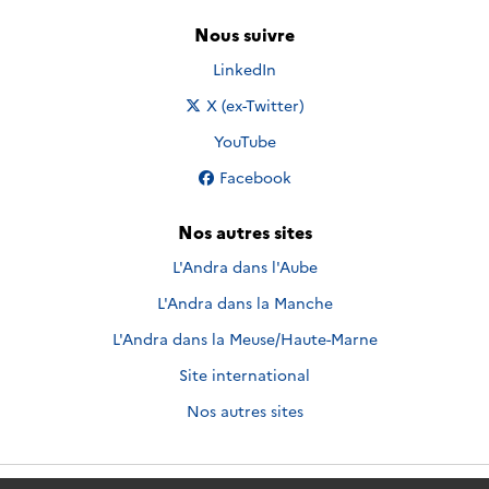
Nous suivre
Nous suivre sur
LinkedIn
Nous suivre sur
X (ex-Twitter)
Nous suivre sur
YouTube
Nous suivre sur
Facebook
Nos autres sites
L'Andra dans l'Aube
L'Andra dans la Manche
L'Andra dans la Meuse/Haute-Marne
Site international
Nos autres sites