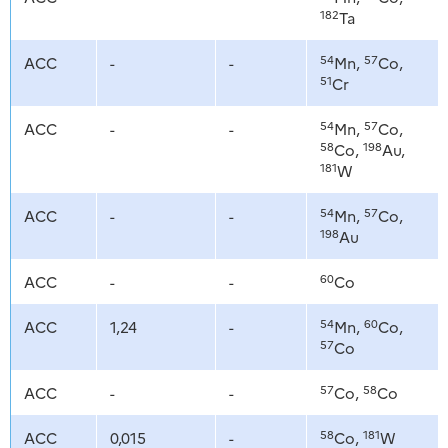
182
Ta
54
57
ACC
-
-
Mn,
Co,
51
Cr
54
57
ACC
-
-
Mn,
Co,
58
198
Co,
Au,
181
W
54
57
ACC
-
-
Mn,
Co,
198
Au
60
ACC
-
-
Co
54
60
ACC
1,24
-
Mn,
Co,
57
Co
57
58
ACC
-
-
Co,
Co
58
181
ACC
0,015
-
Co,
W