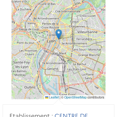
Leaflet
|
©
OpenStreetMap
contributors
Etablissement :
CENTRE DE