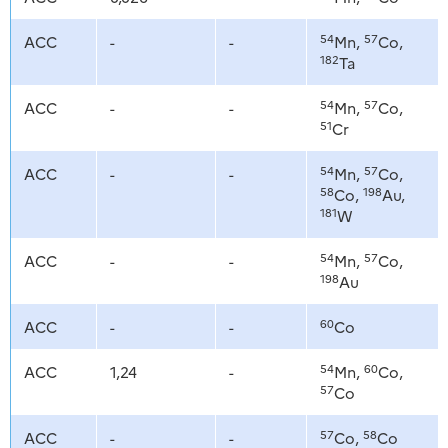
54
57
ACC
-
-
Mn,
Co,
182
Ta
54
57
ACC
-
-
Mn,
Co,
51
Cr
54
57
ACC
-
-
Mn,
Co,
58
198
Co,
Au,
181
W
54
57
ACC
-
-
Mn,
Co,
198
Au
60
ACC
-
-
Co
54
60
ACC
1,24
-
Mn,
Co,
57
Co
57
58
ACC
-
-
Co,
Co