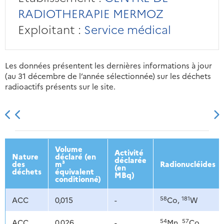
RADIOTHERAPIE MERMOZ
Exploitant :
Service médical
Les données présentent les dernières informations à jour
(au 31 décembre de l’année sélectionnée) sur les déchets
radioactifs présents sur le site.
2013
2014
2015
2016
Volume
Activité
Nature
déclaré (en
déclarée
des
m³
Radionucléides
(en
déchets
équivalent
MBq)
conditionné)
58
181
ACC
0,015
-
Co,
W
54
57
ACC
0,026
-
Mn,
Co