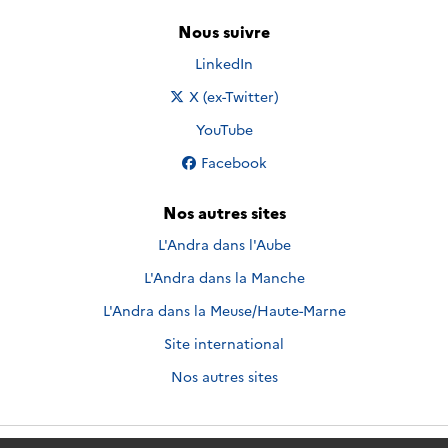
Nous suivre
Nous suivre sur
LinkedIn
Nous suivre sur
X (ex-Twitter)
Nous suivre sur
YouTube
Nous suivre sur
Facebook
Nos autres sites
L'Andra dans l'Aube
L'Andra dans la Manche
L'Andra dans la Meuse/Haute-Marne
Site international
Nos autres sites