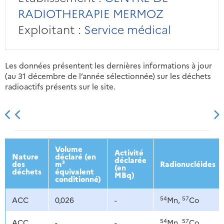
RADIOTHERAPIE MERMOZ
Exploitant :
Service médical
Les données présentent les dernières informations à jour
(au 31 décembre de l’année sélectionnée) sur les déchets
radioactifs présents sur le site.
2013
2014
2015
2016
Volume
Activité
Nature
déclaré (en
déclarée
des
m³
Radionucléides
(en
déchets
équivalent
MBq)
conditionné)
54
57
ACC
0,026
-
Mn,
Co
54
57
ACC
-
-
Mn,
Co,