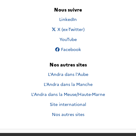
Nous suivre
Nous suivre sur
LinkedIn
Nous suivre sur
X (ex-Twitter)
Nous suivre sur
YouTube
Nous suivre sur
Facebook
Nos autres sites
L'Andra dans l'Aube
L'Andra dans la Manche
L'Andra dans la Meuse/Haute-Marne
Site international
Nos autres sites