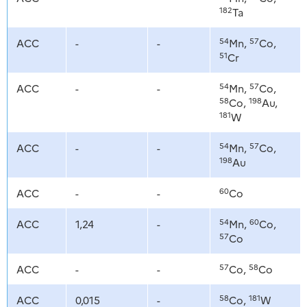
182
Ta
54
57
ACC
-
-
Mn,
Co,
51
Cr
54
57
ACC
-
-
Mn,
Co,
58
198
Co,
Au,
181
W
54
57
ACC
-
-
Mn,
Co,
198
Au
60
ACC
-
-
Co
54
60
ACC
1,24
-
Mn,
Co,
57
Co
57
58
ACC
-
-
Co,
Co
58
181
ACC
0,015
-
Co,
W