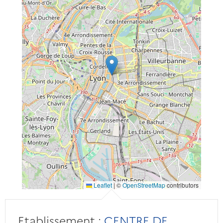
Leaflet
|
©
OpenStreetMap
contributors
Etablissement :
CENTRE DE