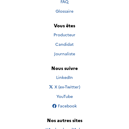
FAQ
Glossaire
Vous êtes
Producteur
Candidat
Journaliste
Nous suivre
Nous suivre sur
LinkedIn
Nous suivre sur
X (ex-Twitter)
Nous suivre sur
YouTube
Nous suivre sur
Facebook
Nos autres sites