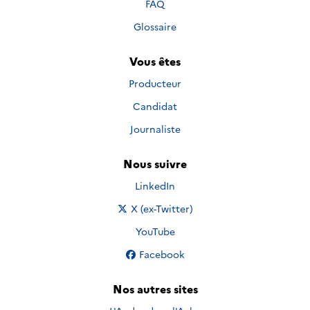
FAQ
Glossaire
Vous êtes
Producteur
Candidat
Journaliste
Nous suivre
Nous suivre sur
LinkedIn
Nous suivre sur
X (ex-Twitter)
Nous suivre sur
YouTube
Nous suivre sur
Facebook
Nos autres sites