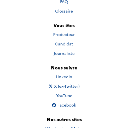
FAQ
Glossaire
Vous êtes
Producteur
Candidat
Journaliste
Nous suivre
Nous suivre sur
LinkedIn
Nous suivre sur
X (ex-Twitter)
Nous suivre sur
YouTube
Nous suivre sur
Facebook
Nos autres sites