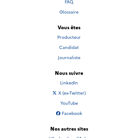
FAQ
Glossaire
Vous êtes
Producteur
Candidat
Journaliste
Nous suivre
Nous suivre sur
LinkedIn
Nous suivre sur
X (ex-Twitter)
Nous suivre sur
YouTube
Nous suivre sur
Facebook
Nos autres sites