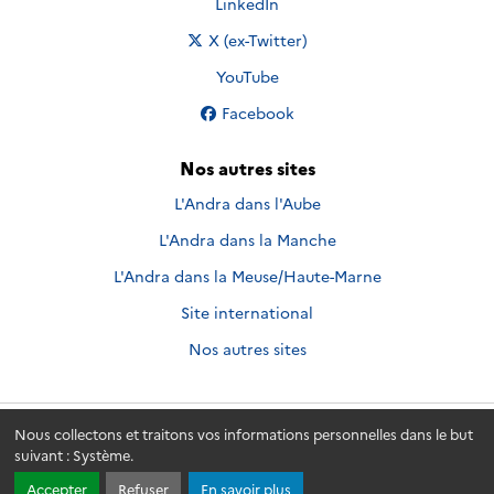
Nous suivre sur
LinkedIn
Nous suivre sur
X (ex-Twitter)
Nous suivre sur
YouTube
Nous suivre sur
Facebook
Nos autres sites
L'Andra dans l'Aube
L'Andra dans la Manche
L'Andra dans la Meuse/Haute-Marne
Site international
Nos autres sites
Nous collectons et traitons vos informations personnelles dans le but
Andra.fr
© 2026 - Andra. Tous droits réservés.
suivant :
Système
.
Accepter
Refuser
En savoir plus