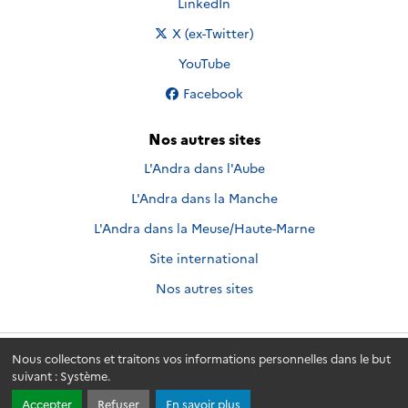
Nous suivre sur
LinkedIn
Nous suivre sur
X (ex-Twitter)
Nous suivre sur
YouTube
Nous suivre sur
Facebook
Nos autres sites
L'Andra dans l'Aube
L'Andra dans la Manche
L'Andra dans la Meuse/Haute-Marne
Site international
Nos autres sites
Nous collectons et traitons vos informations personnelles dans le but
Andra.fr
© 2026 - Andra. Tous droits réservés.
suivant :
Système
.
Accepter
Refuser
En savoir plus